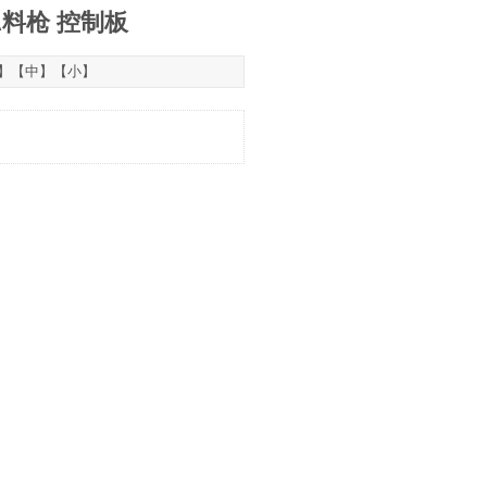
HA料枪 控制板
】【
中
】【
小
】